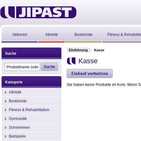
Aktionen
Athletik
Boxkünste
Fitness & Rehabilit
Einführung
Kasse
Suche
Kasse
Kategorie
Sie haben keine Produkte im Korb. Wenn Sie
Athletik
Boxkünste
Fitness & Rehabilitation
Gymnastik
Schwimmen
Ballspiele