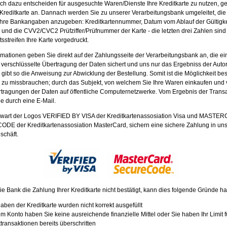
sich dazu entscheiden für ausgesuchte Waren/Dienste Ihre Kreditkarte zu nutzen, g
r Kreditkarte an. Dannach werden Sie zu unserer Verarbeitungsbank umgeleitet, die
 Ihre Bankangaben anzugeben: Kreditkartennummer, Datum vom Ablauf der Gültigke
e und die CVV2/CVC2 Prüfziffer/Prüfnummer der Karte - die letzten drei Zahlen sin
tsstreifen Ihre Karte vorgedruckt.
rmationen geben Sie direkt auf der Zahlungsseite der Verarbeitungsbank an, die ei
 verschlüsselte Übertragung der Daten sichert und uns nur das Ergebniss der Autor
d gibt so die Anweisung zur Abwicklung der Bestellung. Somit ist die Möglichkeit bese
e zu missbrauchen; durch das Subjekt, von welchem Sie Ihre Waren einkaufen und
rtragungen der Daten auf öffentliche Computernetzwerke. Vom Ergebnis der Transa
ie durch eine E-Mail.
wart der Logos VERIFIED BY VISA der Kreditkartenassosiation Visa und MASTE
E der Kreditkartenassosiation MasterCard, sichern eine sichere Zahlung in un
schäft.
die Bank die Zahlung Ihrer Kreditkarte nicht bestätigt, kann dies folgende Gründe h
aben der Kreditkarte wurden nicht korrekt ausgefüllt
em Konto haben Sie keine ausreichende finanzielle Mittel oder Sie haben Ihr Limit f
ttransaktionen bereits überschritten