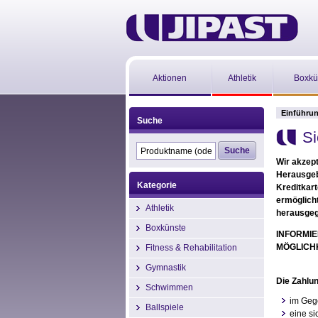
Aktionen
Athletik
Boxkü
Einführu
Suche
Si
Wir akzept
Herausgeb
Kategorie
Kreditkart
ermöglich
Athletik
herausgege
Boxkünste
INFORMIE
MÖGLICHK
Fitness & Rehabilitation
Gymnastik
Die Zahlun
Schwimmen
im Geg
Ballspiele
eine s