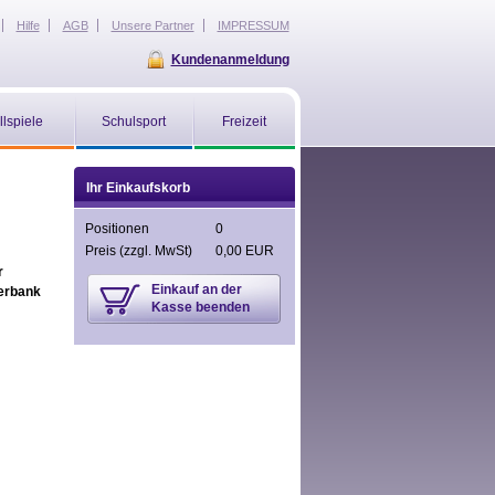
Hilfe
AGB
Unsere Partner
IMPRESSUM
Kundenanmeldung
llspiele
Schulsport
Freizeit
Ihr Einkaufskorb
Positionen
0
Preis
(zzgl. MwSt)
0,00 EUR
r
Einkauf an der
berbank
Kasse beenden