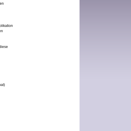
ben
likation
en
diese
at)