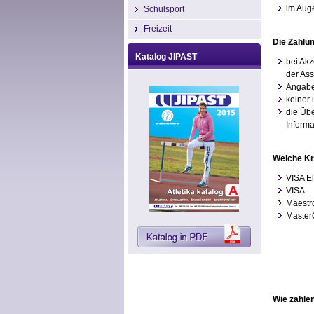
im Aug
Schulsport
Freizeit
Die Zahlun
Katalog JIPAST
bei Akz
der Ass
Angaben
keiner 
die Übe
Informa
Welche Kre
VISA El
VISA
Maestro
Master
Wie zahlen