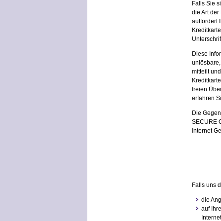
Falls Sie 
die Art de
auffordert
Kreditkart
Unterschrif
Diese Info
unlösbare,
mitteilt un
Kreditkart
freien Übe
erfahren S
Die Gegen
SECURE COD
Internet Ge
Falls uns 
die Ang
auf Ihr
Interne