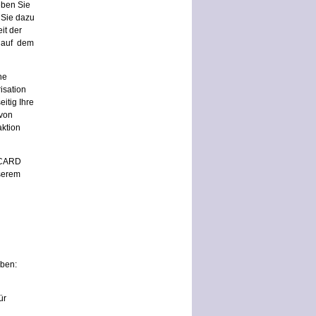
eben Sie
 Sie dazu
it der
d auf dem
ne
isation
itig Ihre
 von
ktion
RCARD
serem
aben:
ür