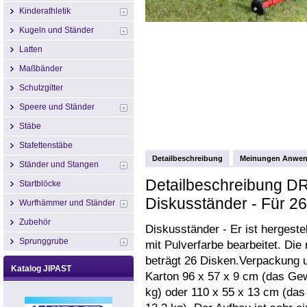
Kinderathletik
Kugeln und Ständer
Latten
Maßbänder
Schutzgitter
Speere und Ständer
Stäbe
Stafettenstäbe
Detailbeschreibung
Meinungen Anwen
Ständer und Stangen
Detailbeschreibung D
Startblöcke
Diskusständer - Für 26
Wurfhämmer und Ständer
Zubehör
Diskusständer - Er ist hergeste
Sprunggrube
mit Pulverfarbe bearbeitet. Di
beträgt 26 Disken.Verpackung u
Katalog JIPAST
Karton 96 x 57 x 9 cm (das Gew
kg) oder 110 x 55 x 13 cm (das