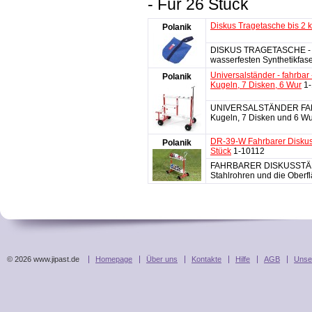
- Für 26 Stück
Diskus Tragetasche bis 2 
Polanik
DISKUS TRAGETASCHE - He
wasserfesten Synthetikfaser
Universalständer - fahrbar
Polanik
Kugeln, 7 Disken, 6 Wur
1
UNIVERSALSTÄNDER FAHRB
Kugeln, 7 Disken und 6 W
DR-39-W Fahrbarer Diskus
Polanik
Stück
1-10112
FAHRBARER DISKUSSTÄNDER
Stahlrohren und die Oberflä
© 2026 www.jipast.de
Homepage
Über uns
Kontakte
Hilfe
AGB
Unse