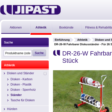
Aktionen
Athletik
Boxkünste
Fitness & Rehabilit
Einführung
Athletik
Disken und 
Suche
DR-26-W Fahrbarer Diskusständer - Für 26 
DR-26-W Fahrbare
Stück
Athletik
Disken und Ständer
Disken - Karbon
Disken - Plastik
Disken - Sperrholz
Ständer
Tasche für Disken
Hürden