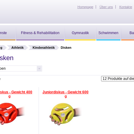
Homepage
Über uns
Kontakte
nste
Fitness & Rehabilitation
Gymnastik
Schwimmen
Ba
ng
Athletik
Kinderathletik
Disken
sken
ypen
e
iskus - Gewicht 400
Juniordiskus - Gewicht 600
g
g