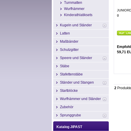
Turnmatten
Wurfhämmer
JUNIORDI
Kinderathlatiksets
g
Kugeln und Ständer
Latten
Maßbänder
Empfohl
Schutzgitter
59,71 E
Speere und Ständer
Stäbe
Stafettenstäbe
Ständer und Stangen
2
Produkt
Startblöcke
Wurfhämmer und Ständer
Zubehör
Sprunggrube
Katalog JIPAST