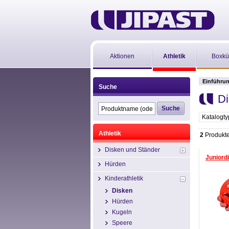
Aktionen
Athletik
Boxkü
Einführu
Suche
Di
Katalogt
Athletik
2
Produkt
Disken und Ständer
Juniord
Hürden
Kinderathletik
Disken
Hürden
Kugeln
Speere