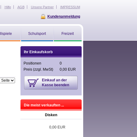
Hilfe
AGB
Unsere Partner
IMPRESSUM
Kundenanmeldung
llspiele
Schulsport
Freizeit
Ihr Einkaufskorb
Positionen
0
Preis
(zzgl. MwSt)
0,00 EUR
Einkauf an der
Kasse beenden
Die meist verkauften ...
Disken
0,00 EUR