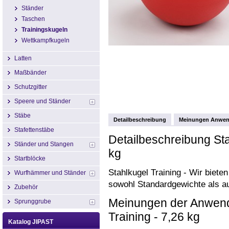
Ständer
Taschen
Trainingskugeln
Wettkampfkugeln
Latten
Maßbänder
Schutzgitter
Speere und Ständer
Stäbe
Detailbeschreibung
Meinungen Anwen
Stafettenstäbe
Detailbeschreibung Stah
Ständer und Stangen
kg
Startblöcke
Stahlkugel Training - Wir biete
Wurfhämmer und Ständer
sowohl Standardgewichte als au
Zubehör
Meinungen der Anwende
Sprunggrube
Training - 7,26 kg
Katalog JIPAST