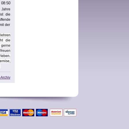
 08:50
7 Jahre
st die
affende
mit der
lehren
ht die
 gerne
freuen
rleben.
ernise,
Archiv