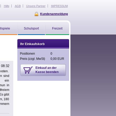
Hilfe
AGB
Unsere Partner
IMPRESSUM
Kundenanmeldung
llspiele
Schulsport
Freizeit
Ihr Einkaufskorb
Positionen
0
Preis
(zzgl. MwSt)
0,00 EUR
 08:32
Einkauf an der
ivsten.
Kasse beenden
n sind
g ein
 nun in
freiem
Es gibt
m, 180
ummern