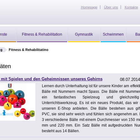
Homepage
Über uns
Kontakte
nste
Fitness & Rehabilitation
Gymnastik
Schwimmen
Ba
ng
Fitness & Rehabilitatino
täten
 mit Spielen und den Geheimnissen unseres Gehirns
08.07.2014
Lernen durch Unterhaltung ist für unsere Kinder am effekt
Bälle mit Nummern macht Spass. Die Bälle mit Nummer
ein fantastisches Spielzeug und gleichzeiti
Unterrichtswerkzeug. Es ist ein neues Produkt, das wir
unseren E-Shop anbieten. Die Bälle bestehen aus gift
PVC, sie sind sehr weich und fühlen sich angenehm an. 
3 verschiedene Bälle mit einem Durchmesser von 150 m
mm und 220 mm. Ein Satz Bälle mit aufgedruckten N
besteht aus 14 Bällen.