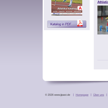
Athleti
© 2026 www.jipast.de
Homepage
Über uns