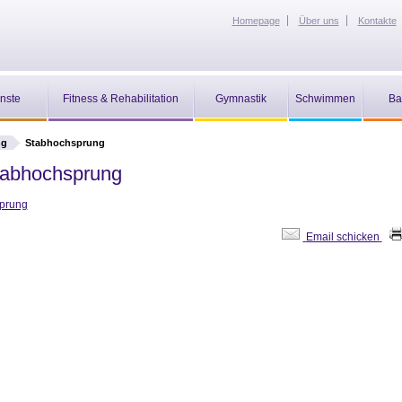
Homepage
Über uns
Kontakte
nste
Fitness & Rehabilitation
Gymnastik
Schwimmen
Ba
ng
Stabhochsprung
tabhochsprung
prung
Email schicken