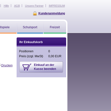
Hilfe
AGB
Unsere Partner
IMPRESSUM
Kundenanmeldung
llspiele
Schulsport
Freizeit
Ihr Einkaufskorb
Positionen
0
Preis
(zzgl. MwSt)
0,00 EUR
Einkauf an der
Drucken
Kasse beenden