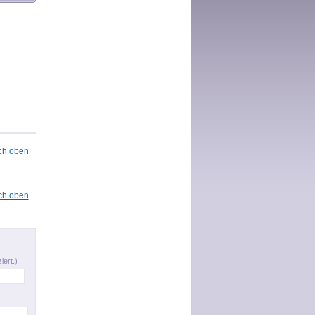
ch oben
ch oben
iert.)