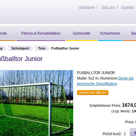
Homepage
Über uns
Kontakte
nste
Fitness & Rehabilitation
Gymnastik
Schwimmen
Ba
ng
Schulsport
Tore
Fußballtor Junior
ßballtor Junior
FUßBALLTOR JUNIOR
Maße: 5x2 m, Aluminium
Zeige die
technische Spezifikation
1674,
Empfohlener Preis:
(zzgl. MwSt):
13
Preis:
Počet kusů