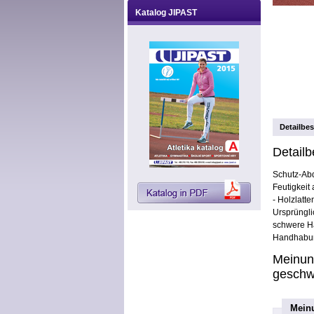
Katalog JIPAST
Detailbe
Detail
Schutz-Abd
Feutigkeit
- Holzlatt
Ursprüngli
schwere Ha
Handhabung
Meinun
geschw
Mein