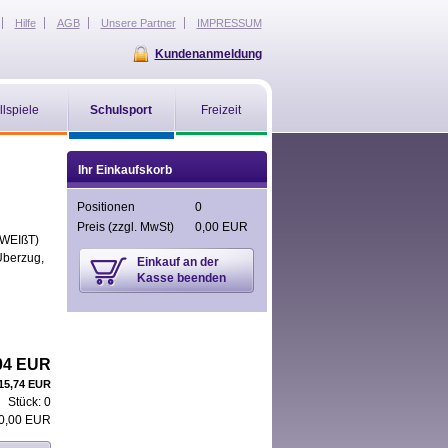
Hilfe
AGB
Unsere Partner
IMPRESSUM
Kundenanmeldung
llspiele
Schulsport
Freizeit
Ihr Einkaufskorb
Positionen
0
Preis
(zzgl. MwSt)
0,00 EUR
WEIßT)
Überzug,
Einkauf an der
Kasse beenden
04 EUR
15,74 EUR
Stück:
0
0,00 EUR