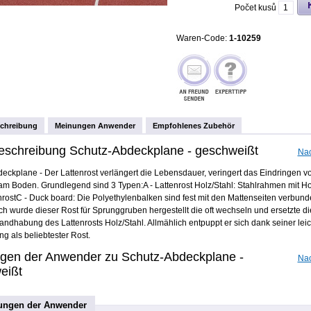
Počet kusů
Waren-Code:
1-10259
schreibung
Meinungen Anwender
Empfohlenes Zubehör
beschreibung Schutz-Abdeckplane - geschweißt
Na
eckplane - Der Lattenrost verlängert die Lebensdauer, veringert das Eindringen v
 am Boden. Grundlegend sind 3 Typen:A - Lattenrost Holz/Stahl: Stahlrahmen mit Ho
enrostC - Duck board: Die Polyethylenbalken sind fest mit den Mattenseiten verbund
ch wurde dieser Rost für Sprunggruben hergestellt die oft wechseln und ersetzte di
ndhabung des Lattenrosts Holz/Stahl. Allmählich entpuppt er sich dank seiner lei
 als beliebtester Rost.
gen der Anwender zu Schutz-Abdeckplane -
Na
eißt
ungen der Anwender