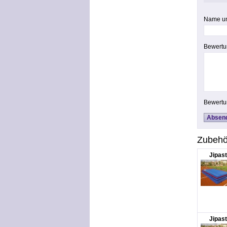
Name u
Bewertu
Bewertu
Zubehö
Jipast
Jipast