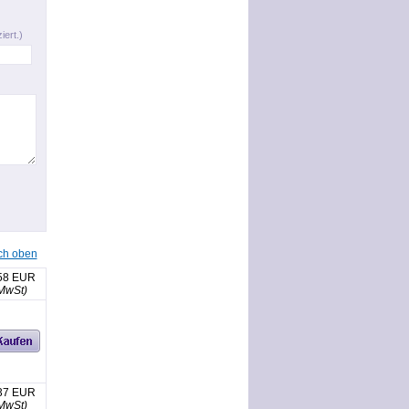
iert.)
ch oben
58 EUR
 MwSt)
37 EUR
 MwSt)