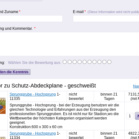
nd Zuname
*
E-mail
*
(Diese Information wird nicht publiz
ng und Kommentar.
*
ng:
Wählen Sie die Bewertung aus.
r zu Schutz-Abdeckplane - geschweißt
Na
Sprunggrube - Hochsprung
1-
nicht
binnen 21
7131,
11335
bewertet
Tagen
(mit
Sprunggrube - Hochsprung - bei der Erzeugung benutzen wir die
gleichen Technologie und Erfahrungen aus der Erzeugung den
professionellen Sprunggruben. Es ist nicht nur für Stadion,wo die
Wettbewerbe der höchsten Kategorien organisiert werden
geeignet.
Konstruktion:600 x 300 x 60 cm
Sprunggrube - Hochsprung
1-
nicht
binnen 21
4822,
11334
bewertet
Tagen
(mit