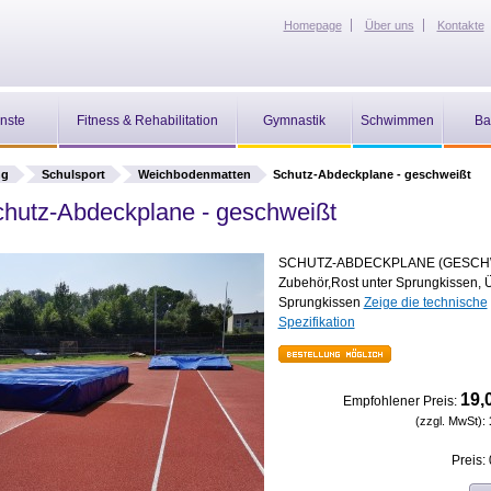
Homepage
Über uns
Kontakte
nste
Fitness & Rehabilitation
Gymnastik
Schwimmen
Ba
ng
Schulsport
Weichbodenmatten
Schutz-Abdeckplane - geschweißt
hutz-Abdeckplane - geschweißt
SCHUTZ-ABDECKPLANE (GESCH
Zubehör,Rost unter Sprungkissen, 
Sprungkissen
Zeige die technische
Spezifikation
19,
Empfohlener Preis:
(zzgl. MwSt):
Preis: