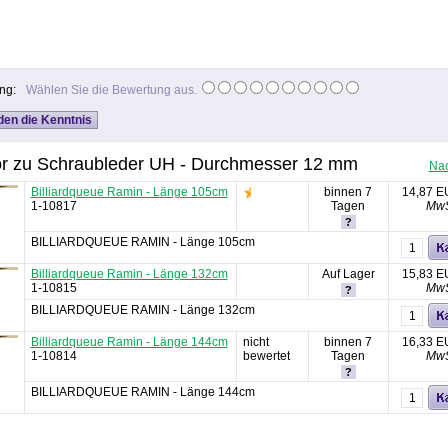
ng:
Wählen Sie die Bewertung aus.
r zu Schraubleder UH - Durchmesser 12 mm
Na
Billiardqueue Ramin - Länge 105cm
binnen 7
14,87 
1-10817
Tagen
MwS
?
BILLIARDQUEUE RAMIN - Länge 105cm
Billiardqueue Ramin - Länge 132cm
Auf Lager
15,83 
1-10815
MwS
?
BILLIARDQUEUE RAMIN - Länge 132cm
Billiardqueue Ramin - Länge 144cm
nicht
binnen 7
16,33 
1-10814
bewertet
Tagen
MwS
?
BILLIARDQUEUE RAMIN - Länge 144cm