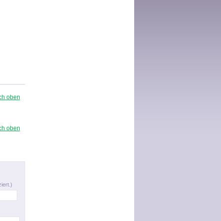
ch oben
ch oben
iert.)