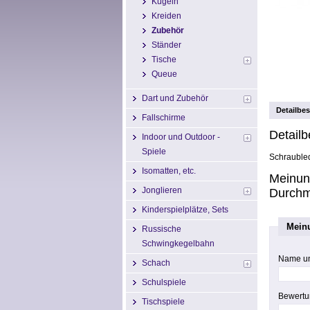
Kugeln
Kreiden
Zubehör
Ständer
Tische
Queue
Dart und Zubehör
Detailbe
Fallschirme
Detail
Indoor und Outdoor -
Spiele
Schrauble
Isomatten, etc.
Meinun
Jonglieren
Durchm
Kinderspielplätze, Sets
Mein
Russische
Schwingkegelbahn
Name u
Schach
Schulspiele
Bewertu
Tischspiele