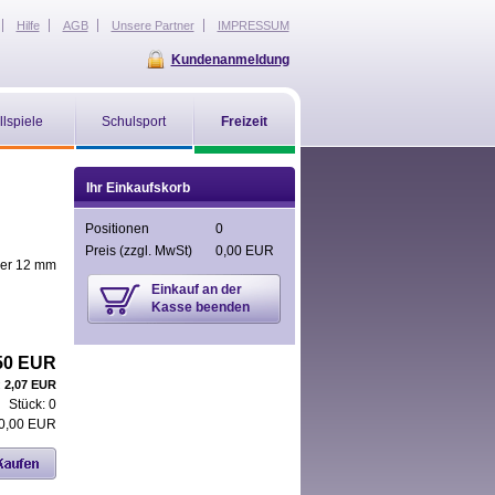
Hilfe
AGB
Unsere Partner
IMPRESSUM
Kundenanmeldung
llspiele
Schulsport
Freizeit
Ihr Einkaufskorb
Positionen
0
Preis
(zzgl. MwSt)
0,00 EUR
er 12 mm
Einkauf an der
Kasse beenden
50 EUR
:
2,07 EUR
Stück:
0
0,00 EUR