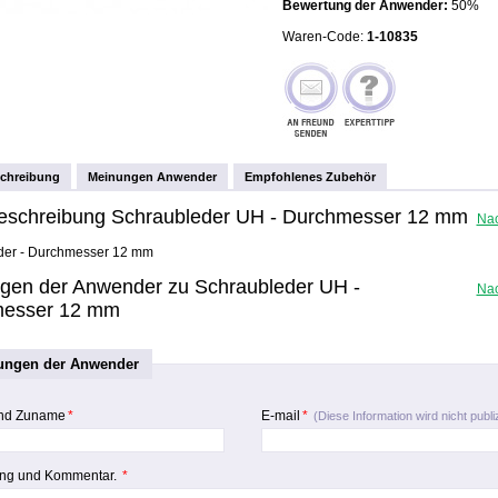
Bewertung der Anwender:
50%
Waren-Code:
1-10835
schreibung
Meinungen Anwender
Empfohlenes Zubehör
beschreibung Schraubleder UH - Durchmesser 12 mm
Na
der - Durchmesser 12 mm
gen der Anwender zu Schraubleder UH -
Na
esser 12 mm
ungen der Anwender
nd Zuname
*
E-mail
*
(Diese Information wird nicht publiz
ng und Kommentar.
*