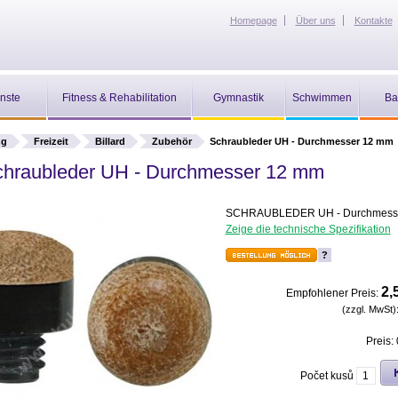
Homepage
Über uns
Kontakte
nste
Fitness & Rehabilitation
Gymnastik
Schwimmen
Ba
ng
Freizeit
Billard
Zubehör
Schraubleder UH - Durchmesser 12 mm
hraubleder UH - Durchmesser 12 mm
SCHRAUBLEDER UH - Durchmess
Zeige die technische Spezifikation
?
2,
Empfohlener Preis:
(zzgl. MwSt)
Preis:
Počet kusů