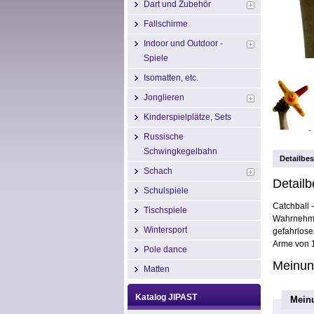
Dart und Zubehör
Fallschirme
Indoor und Outdoor -
Spiele
Isomatten, etc.
Jonglieren
Kinderspielplätze, Sets
Russische
Schwingkegelbahn
Detailbe
Schach
Detailb
Schulspiele
Catchball -
Tischspiele
Wahrnehmu
Wintersport
gefahrlose
Arme von 1
Pole dance
Meinun
Matten
Katalog JIPAST
Mein