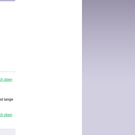
ch oben
nd lange
ch oben