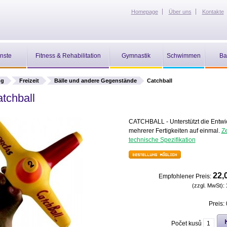
Homepage
Über uns
Kontakte
nste
Fitness & Rehabilitation
Gymnastik
Schwimmen
Ba
ng
Freizeit
Bälle und andere Gegenstände
Catchball
tchball
CATCHBALL - Unterstützt die Entwi
mehrerer Fertigkeiten auf einmal.
Ze
technische Spezifikation
22,
Empfohlener Preis:
(zzgl. MwSt):
Preis:
Počet kusů