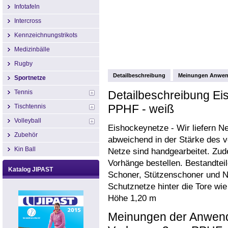
Infotafeln
Intercross
Kennzeichnungstrikots
Medizinbälle
Rugby
Detailbeschreibung
Meinungen Anwen
Sportnetze
Tennis
Detailbeschreibung E
PPHF - weiß
Tischtennis
Volleyball
Eishockeynetze - Wir liefern N
Zubehör
abweichend in der Stärke des v
Kin Ball
Netze sind handgearbeitet. Zu
Vorhänge bestellen. Bestandte
Katalog JIPAST
Schoner, Stützenschoner und N
Schutznetze hinter die Tore wie
Höhe 1,20 m
Meinungen der Anwend