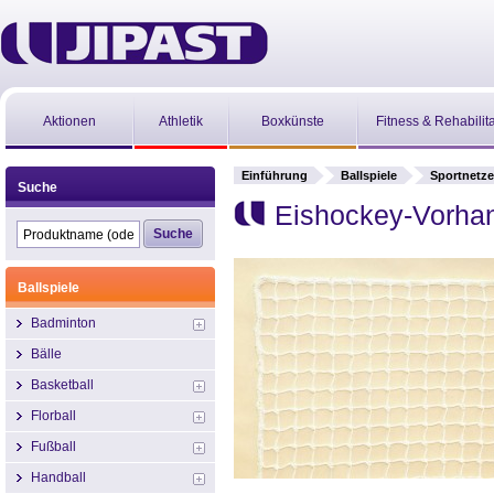
Aktionen
Athletik
Boxkünste
Fitness & Rehabilit
Einführung
Ballspiele
Sportnetze
Suche
Eishockey-Vorha
Ballspiele
Badminton
Bälle
Basketball
Florball
Fußball
Handball