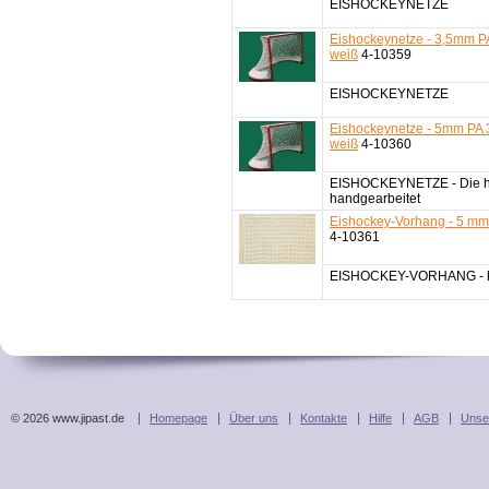
EISHOCKEYNETZE
Eishockeynetze - 3,5mm P
weiß
4-10359
EISHOCKEYNETZE
Eishockeynetze - 5mm PA
weiß
4-10360
EISHOCKEYNETZE - Die ho
handgearbeitet
Eishockey-Vorhang - 5 mm
4-10361
EISHOCKEY-VORHANG - h
© 2026 www.jipast.de
Homepage
Über uns
Kontakte
Hilfe
AGB
Unse