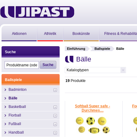
Aktionen
Athletik
Boxkünste
Fitness & Rehabilit
Einführung
Ballspiele
Bälle
Suche
Bälle
Katalogtypen
Ballspiele
19
Produkte
Badminton
Bälle
Softball Super safe -
Fo
Basketball
Durchmes…
Florball
Fußball
Handball