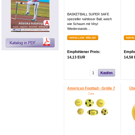
BASKETBALL SUPER SAFE
spezieller nahtloser Ball, weich
wie Schaum mit Vinyl
Wiederstands…
Empfohlener Preis:
Empfoh
14,13 EUR
14,58
American Football - Größe 7
Übu
- …