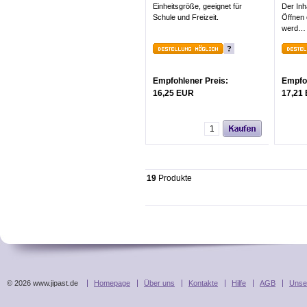
Einheitsgröße, geeignet für
Der Inh
Schule und Freizeit.
Öffnen 
werd…
?
Empfohlener Preis:
Empfoh
16,25 EUR
17,21
19
Produkte
© 2026 www.jipast.de
Homepage
Über uns
Kontakte
Hilfe
AGB
Unse