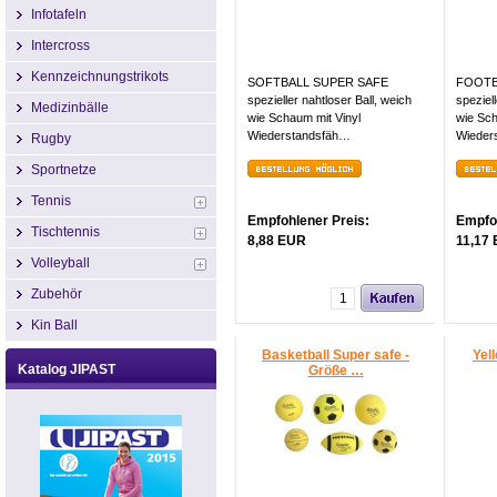
Infotafeln
Intercross
Kennzeichnungstrikots
SOFTBALL SUPER SAFE
FOOTB
spezieller nahtloser Ball, weich
speziell
Medizinbälle
wie Schaum mit Vinyl
wie Sch
Wiederstandsfäh…
Wieder
Rugby
Sportnetze
Tennis
Empfohlener Preis:
Empfoh
Tischtennis
8,88 EUR
11,17
Volleyball
Zubehör
Kin Ball
Basketball Super safe -
Yel
Katalog JIPAST
Größe …