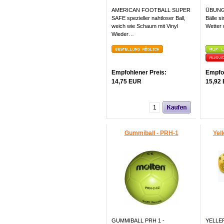
AMERICAN FOOTBALL SUPER
ÜBUNGS
SAFE spezieller nahtloser Ball,
Bälle s
weich wie Schaum mit Vinyl
Wetter 
Wieder…
Empfohlener Preis:
Empfoh
14,75 EUR
15,92
Gummiball - PRH-1
Yel
GUMMIBALL PRH 1 -
YELLE