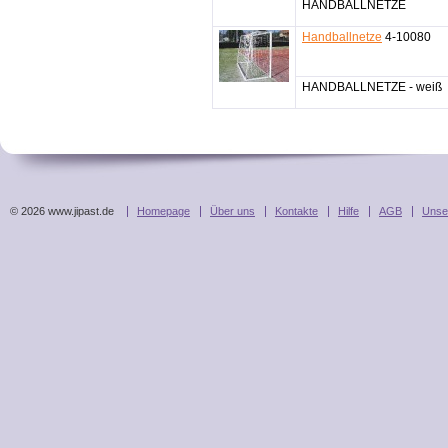
HANDBALLNETZE
Handballnetze
4-10080
HANDBALLNETZE - weiß
© 2026 www.jipast.de
Homepage
Über uns
Kontakte
Hilfe
AGB
Unse