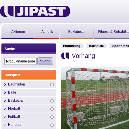
Aktionen
Athletik
Boxkünste
Fitness & Rehabilit
Einführung
Ballspiele
Sportnetze
Suche
Vorhang
Ballspiele
Badminton
Bälle
Basketball
Florball
Fußball
Handball