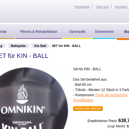
Homepage
Über uns
Kontakte
nste
Fitness & Rehabilitation
Gymnastik
Schwimmen
Ba
ng
Ballspiele
Kin Ball
SET für KIN - BALL
T für KIN - BALL
Set für KIN - BALL
Das Set bestehet aus:
- Ball 85 cm
- Trikots - Westen 12 Stück in 3 Far
- Kompressor
Zeige die technische
Spezifikation
638,
Empfohlener Preis:
(zzgl. MwSt):
5