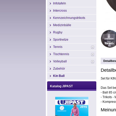
Infotafeln
Intercross
Kennzeichnungstrikots
Medizinbälle
Rugby
Sportnetze
Tennis
Tischtennis
Detailbe
Volleyball
Zubehör
Detail
Kin Ball
Set für KI
Katalog JIPAST
Das Set be
- Ball 85 c
- Trikots -
- Kompres
Meinun