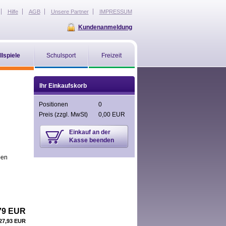
Hilfe
AGB
Unsere Partner
IMPRESSUM
Kundenanmeldung
llspiele
Schulsport
Freizeit
Ihr Einkaufskorb
Positionen
0
Preis
(zzgl. MwSt)
0,00 EUR
Einkauf an der
Kasse beenden
ben
79 EUR
27,93 EUR