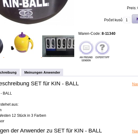
Preis:
Počet kusů
Waren-Code:
8-11340
schreibung
Meinungen Anwender
beschreibung SET für KIN - BALL
Na
N - BALL
stehet aus:
m
 Westen 12 Stück in 3 Farben
sor
gen der Anwender zu SET für KIN - BALL
Na