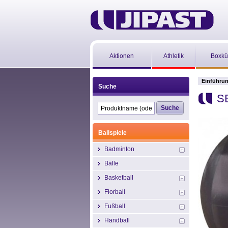
Aktionen
Athletik
Boxkü
Einführu
Suche
SE
Ballspiele
Badminton
Bälle
Basketball
Florball
Fußball
Handball