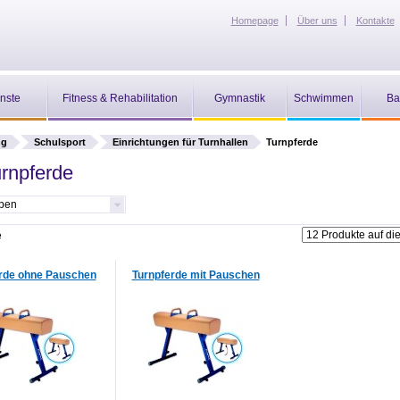
Homepage
Über uns
Kontakte
nste
Fitness & Rehabilitation
Gymnastik
Schwimmen
Ba
ng
Schulsport
Einrichtungen für Turnhallen
Turnpferde
rnpferde
ypen
e
rde ohne Pauschen
Turnpferde mit Pauschen