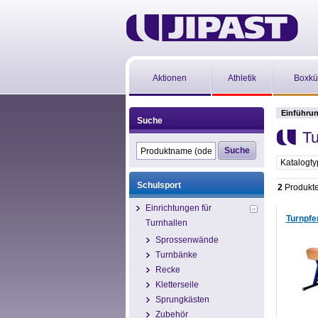
Aktionen
Athletik
Boxkü
Einführu
Suche
Tu
Katalogt
Schulsport
2
Produkt
Einrichtungen für
Turnpfe
Turnhallen
Sprossenwände
Turnbänke
Recke
Kletterseile
Sprungkästen
Zubehör