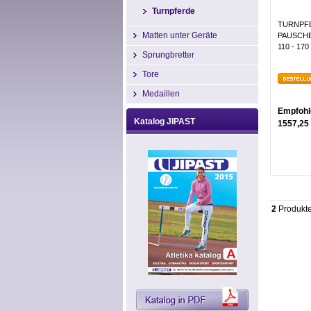
Turnpferde
TURNPF
Matten unter Geräte
PAUSCHEN
110 - 170
Sprungbretter
Tore
Medaillen
Empfohl
Katalog JIPAST
1557,25
2
Produkt