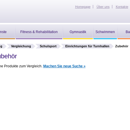
Homepage
Über uns
Kontakte
nste
Fitness & Rehabilitation
Gymnastik
Schwimmen
Ba
ng
Vergleichung
Schulsport
Einrichtungen für Turnhallen
Zubehör
ubehör
ine Produkte zum Vergleich.
Machen Sie neue Suche »