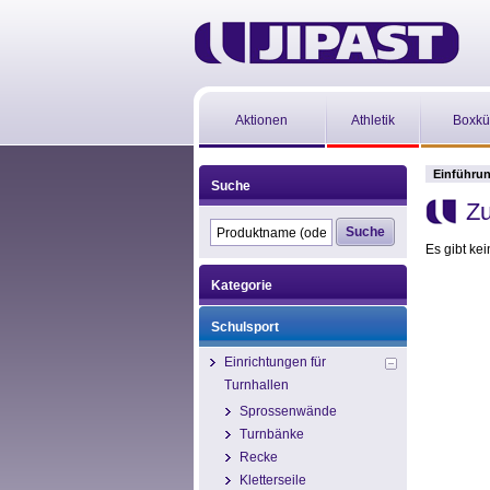
Aktionen
Athletik
Boxkü
Einführu
Suche
Z
Es gibt ke
Kategorie
Schulsport
Einrichtungen für
Turnhallen
Sprossenwände
Turnbänke
Recke
Kletterseile