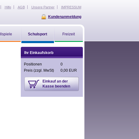
Hilfe
AGB
Unsere Partner
IMPRESSUM
Kundenanmeldung
llspiele
Schulsport
Freizeit
Ihr Einkaufskorb
Positionen
0
Preis
(zzgl. MwSt)
0,00 EUR
Einkauf an der
Kasse beenden