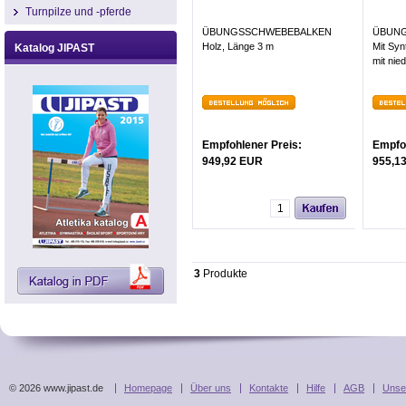
Turnpilze und -pferde
ÜBUNGSSCHWEBEBALKEN
ÜBUNG
Holz, Länge 3 m
Mit Syn
Katalog JIPAST
mit nie
Empfohlener Preis:
Empfoh
949,92 EUR
955,1
3
Produkte
© 2026 www.jipast.de
Homepage
Über uns
Kontakte
Hilfe
AGB
Unse