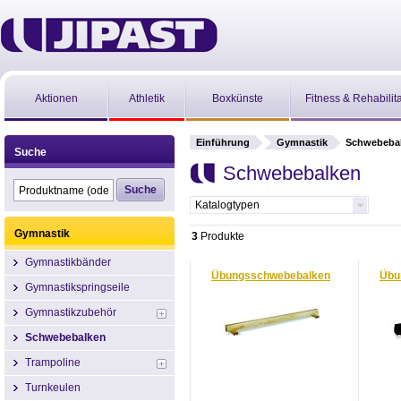
Aktionen
Athletik
Boxkünste
Fitness & Rehabilit
Einführung
Gymnastik
Schwebeba
Suche
Schwebebalken
Katalogtypen
Gymnastik
3
Produkte
Gymnastikbänder
Übungsschwebebalken
Übu
Gymnastikspringseile
Gymnastikzubehör
Schwebebalken
Trampoline
Turnkeulen