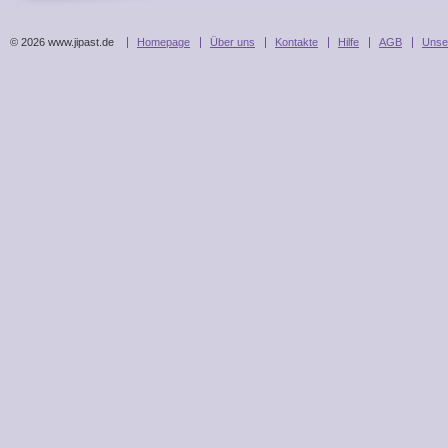
© 2026 www.jipast.de
Homepage
Über uns
Kontakte
Hilfe
AGB
Unse